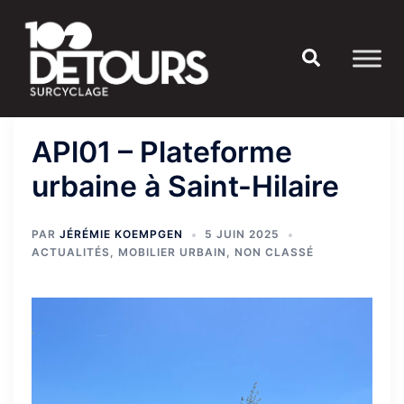
Aller
au
Rechercher
contenu
APl01 – Plateforme
urbaine à Saint-Hilaire
PAR
JÉRÉMIE KOEMPGEN
5 JUIN 2025
ACTUALITÉS
,
MOBILIER URBAIN
,
NON CLASSÉ