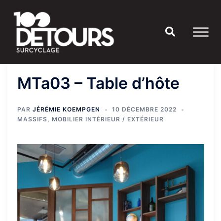
Aller
au
Rechercher
contenu
MTa03 – Table d’hôte
PAR
JÉRÉMIE KOEMPGEN
10 DÉCEMBRE 2022
MASSIFS
,
MOBILIER INTÉRIEUR / EXTÉRIEUR