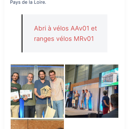
Pays de la Loire.
Abri à vélos AAv01 et
ranges vélos MRv01