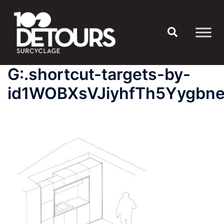
Aller
au
Rechercher
contenu
G:.shortcut-targets-by-
id1WOBXsVJiyhfTh5Yygbn